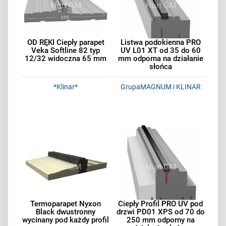
OD RĘKI Ciepły parapet
Listwa podokienna PRO
Veka Softline 82 typ
UV L01 XT od 35 do 60
12/32 widoczna 65 mm
mm odporna na działanie
słońca
*Klinar*
GrupaMAGNUM i KLINAR
Termoparapet Nyxon
Ciepły Profil PRO UV pod
Black dwustronny
drzwi PD01 XPS od 70 do
wycinany pod każdy profil
250 mm odporny na