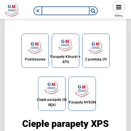
Menu
Parapety Klinaryt +
Podstawowe
Z powłoką UV
XPS
Ciepłe parapety OD
Parapety NYXON
RĘKI
Ciepłe parapety XPS