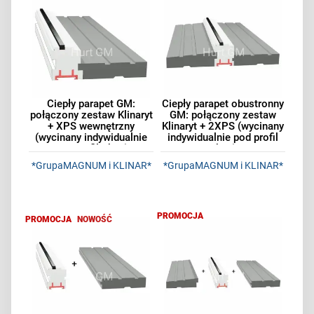
Ciepły parapet GM:
Ciepły parapet obustronny
połączony zestaw Klinaryt
GM: połączony zestaw
+ XPS wewnętrzny
Klinaryt + 2XPS (wycinany
(wycinany indywidualnie
indywidualnie pod profil
pod profil okna)
okna)
*GrupaMAGNUM i KLINAR*
*GrupaMAGNUM i KLINAR*
PROMOCJA
PROMOCJA
NOWOŚĆ