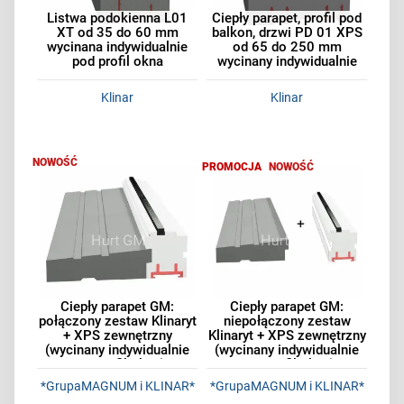
Listwa podokienna L01
Ciepły parapet, profil pod
XT od 35 do 60 mm
balkon, drzwi PD 01 XPS
wycinana indywidualnie
od 65 do 250 mm
pod profil okna
wycinany indywidualnie
Klinar
Klinar
NOWOŚĆ
PROMOCJA
NOWOŚĆ
Ciepły parapet GM:
Ciepły parapet GM:
połączony zestaw Klinaryt
niepołączony zestaw
+ XPS zewnętrzny
Klinaryt + XPS zewnętrzny
(wycinany indywidualnie
(wycinany indywidualnie
pod profil okna)
pod profil okna)
*GrupaMAGNUM i KLINAR*
*GrupaMAGNUM i KLINAR*