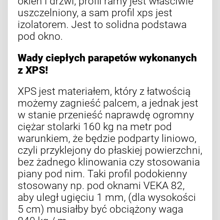
okien i drzwi, profil ramy jest właściwie
uszczelniony, a sam profil xps jest
izolatorem. Jest to solidna podstawa
pod okno.
Wady
ciepłych parapetów
wykonanych
z XPS!
XPS jest materiałem, który z łatwością
możemy zagnieść palcem, a jednak jest
w stanie przenieść naprawdę ogromny
ciężar stolarki 160 kg na metr pod
warunkiem, że będzie podparty liniowo,
czyli przyklejony do płaskiej powierzchni,
bez żadnego klinowania czy stosowania
piany pod nim. Taki profil podokienny
stosowany np. pod oknami VEKA 82,
aby uległ ugięciu 1 mm, (dla wysokości
5 cm) musiałby być obciążony waga