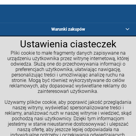
Warunki zakupów
Ustawienia ciasteczek
Programy lojalnościowe
Pliki cookie to małe fragmenty danych zapisywane na
Kalkulatory GM
urządzeniu użytkownika przez witrynę internetową, której
odwiedza. Służą one do przechowywania informacji o
Moje konto
preferencjach użytkownika, ułatwiając nawigację,
personalizując treści i umożliwiając analizę ruchu na
Informacje o sklepie
stronie. Mogą być również wykorzystywane do celów
reklamowych, aby dopasować wyświetlane reklamy do
NASZE SPOŁECZNOŚCI
zainteresowań użytkownika.
Używamy plików cookie, aby poprawić jakość przeglądania
naszej witryny, wyświetlać spersonalizowane treści i
reklamy, analizować ruch w naszej witrynie i wiedzieć, skąd
pochodzą nasi użytkownicy. Dzięki tym informacjom
jesteśmy w stanie nieustannie dostosowywać i ulepszać
naszą ofertę, aby jeszcze lepiej odpowiadała na
indywidualne potrzeby i oczekiwania odwiedzających,