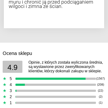
muru i chronić ją przed podciąganiem
wilgoci i zimna ze ścian.
Ocena sklepu
Opinie, z których została wyliczona średnia,
4.9
są wystawione przez zweryfikowanych
klientów, którzy dokonali zakupu w sklepie.
5
(1567)
4
(208)
3
(22)
2
(2)
1
(1)