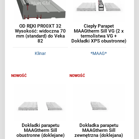
OD RĘKI PR00XT 32
Ciepły Parapet
Wysokość: widoczna 70
MAAGtherm Sill VG (2 x
mm (standard) do Veka
termolistwa VG +
82
Dokładki XPS obustronne)
Zestaw 1,2 mb
Klinar
*MAAG*
NOWOŚĆ
NOWOŚĆ
Dokładki parapetu
Dokładka parapetu
MAAGtherm Sill
MAAGtherm Sill
obustronne (doklejane)
zewnętrzna (doklejana)