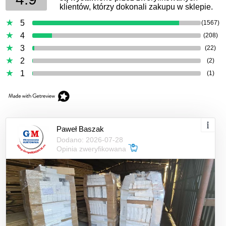
klientów, którzy dokonali zakupu w sklepie.
5
(1567)
4
(208)
3
(22)
2
(2)
1
(1)
Paweł Baszak
Dodano: 2026-07-28
Opinia zweryfikowana