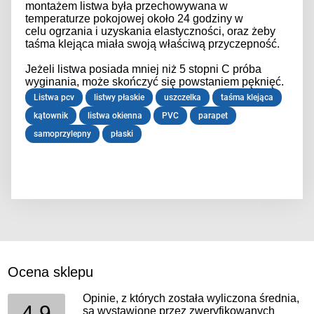
montażem listwa była przechowywana w
temperaturze pokojowej około 24 godziny w
celu ogrzania i uzyskania elastyczności, oraz żeby
taśma klejąca miała swoją właściwą przyczepność.
Jeżeli listwa posiada mniej niż 5 stopni C próba
wyginania, może skończyć się powstaniem pęknięć.
Listwa pcv
listwy płaskie
uszczelka
taśma klejąca
kątownik
listwa okienna
PVC
parapet
samoprzylepny
płaski
Ocena sklepu
Opinie, z których została wyliczona średnia,
4.9
są wystawione przez zweryfikowanych