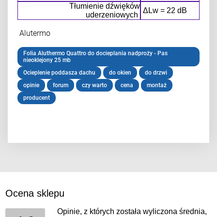
Tłumienie dźwięków
ΔLw = 22 dB
uderzeniowych
Alutermo
Folia Aluthermo Quattro do docieplania nadproży - Pas
nieoklejony 25 mb
Ocieplenie poddasza dachu
do okien
do drzwi
opinie
forum
czy warto
cena
montaż
producent
Ocena sklepu
Opinie, z których została wyliczona średnia,