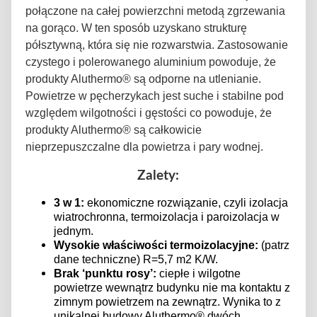
połączone na całej powierzchni metodą zgrzewania
na gorąco. W ten sposób uzyskano strukturę
półsztywną, która się nie rozwarstwia. Zastosowanie
czystego i polerowanego aluminium powoduje, że
produkty Aluthermo® są odporne na utlenianie.
Powietrze w pęcherzykach jest suche i stabilne pod
względem wilgotności i gęstości co powoduje, że
produkty Aluthermo® są całkowicie
nieprzepuszczalne dla powietrza i pary wodnej.
Zalety:
3 w 1:
ekonomiczne rozwiązanie, czyli izolacja
wiatrochronna, termoizolacja i paroizolacja w
jednym.
Wysokie właściwości termoizolacyjne:
(patrz
dane techniczne) R=5,7 m2 K/W.
Brak ‘punktu rosy’:
ciepłe i wilgotne
powietrze wewnątrz budynku nie ma kontaktu z
zimnym powietrzem na zewnątrz. Wynika to z
unikalnej budowy Aluthermo® dwóch