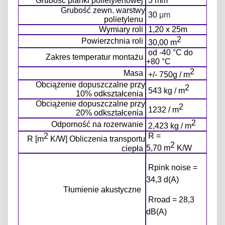
Grubość pianki polietylenowej
3 mm
Grubość zewn. warstwy
30
μm
polietylenu
Wymiary roli
1,20 x 25m
2
Powierzchnia roli
30,00 m
od -40 °C do
Zakres temperatur montażu
+80 °C
2
Masa
+/- 750g / m
Obciążenie dopuszczalne przy
2
543 kg / m
10% odkształcenia
Obciążenie dopuszczalne przy
2
1232 / m
20% odkształcenia
2
Odporność na rozerwanie
2,423 kg / m
2
R =
R [m
K/W] Obliczenia transportu
2
ciepła
5,70 m
K/W
Rpink noise =
34,3 d(A)
Tłumienie akustyczne
Rroad = 28,3
dB(A)