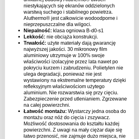
niestykających się ekranów oddzielonych
warstwą suchego i stabilnego powietrza.
Aluthermo® jest całkowicie wodoodporne i
nieprzepuszczalne dla wilgoci.
Niepalność:
klasa ogniowa B-d0-s1
Lekkość:
nie obciąża konstrukcji.
Trwałość:
użyte materiały dają gwarancję
najwyższej jakości. 30 mikronowy film
aluminiowy utrzymuje w 100% swoje
właściwości izolacyjne przez lata nawet po
pokryciu kurzem i zabrudzeniu. Polietylen nie
ulega degradacji, ponieważ nie jest
wystawiony na ekstremalne temperatury dzięki
refleksyjnym właściwościom użytego
aluminium. Nie rozwarstwia się przy cięciu.
Zabezpieczenie przed utlenianiem. Zgrzewane
na całej powierzchni.
Łatwość montażu:
Wystarczy jedna osoba do
montażu oraz nóż do cięcia i zszywacz.
Możliwość dostosowania do kształtu każdej
powierzchni. Z uwagi na mały ciężar daje się
łatwo przenosić, nie zajmuje dużo miejsca, nie