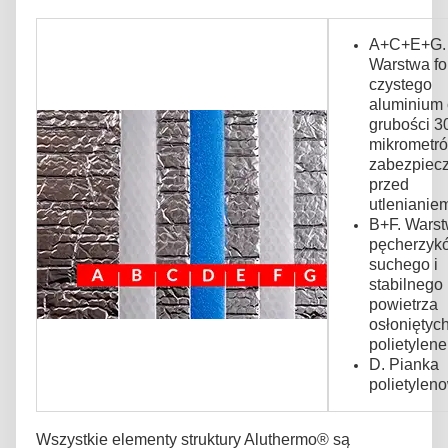
A+C+E+G.
Warstwa fol
czystego
aluminium
grubości 3
mikrometró
zabezpiec
przed
utlenianie
B+F. Wars
pęcherzyk
suchego i
stabilnego
powietrza
osłoniętyc
polietylen
D. Pianka
polietylen
Wszystkie elementy struktury Aluthermo® są