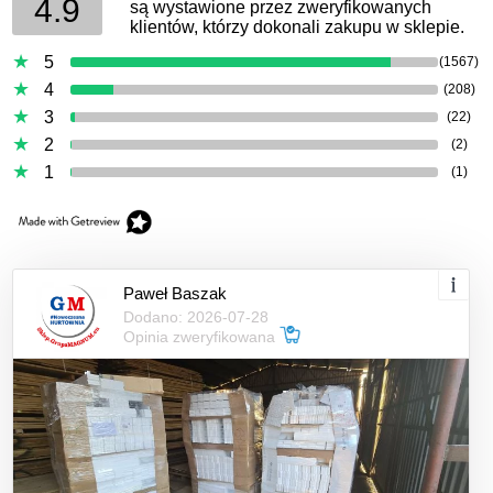
4.9
są wystawione przez zweryfikowanych
klientów, którzy dokonali zakupu w sklepie.
5
(1567)
4
(208)
3
(22)
2
(2)
1
(1)
Paweł Baszak
Dodano: 2026-07-28
Opinia zweryfikowana