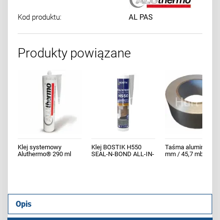
Kod produktu:
AL PAS
Produkty powiązane
Klej systemowy
Klej BOSTIK H550
Taśma aluminiowa 
Aluthermo® 290 ml
SEAL-N-BOND ALL-IN-
mm / 45,7 mb
ONE 290 ML -
uniwersalny
Opis