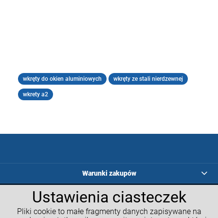
wkręty do okien aluminiowych
wkręty ze stali nierdzewnej
wkrety a2
Warunki zakupów
Ustawienia ciasteczek
Programy lojalnościowe
Pliki cookie to małe fragmenty danych zapisywane na
Kalkulatory GM