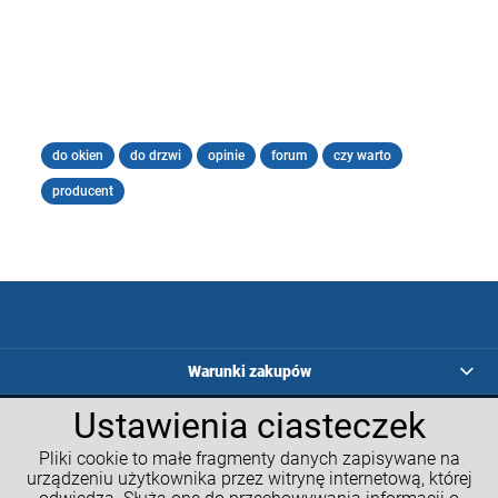
do okien
do drzwi
opinie
forum
czy warto
producent
Warunki zakupów
Ustawienia ciasteczek
Programy lojalnościowe
Pliki cookie to małe fragmenty danych zapisywane na
Kalkulatory GM
urządzeniu użytkownika przez witrynę internetową, której