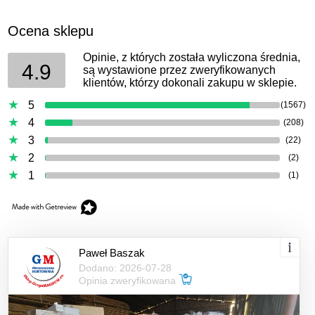
Ocena sklepu
Opinie, z których została wyliczona średnia,
4.9
są wystawione przez zweryfikowanych
klientów, którzy dokonali zakupu w sklepie.
5
(1567)
4
(208)
3
(22)
2
(2)
1
(1)
Paweł Baszak
Dodano: 2026-07-28
Opinia zweryfikowana