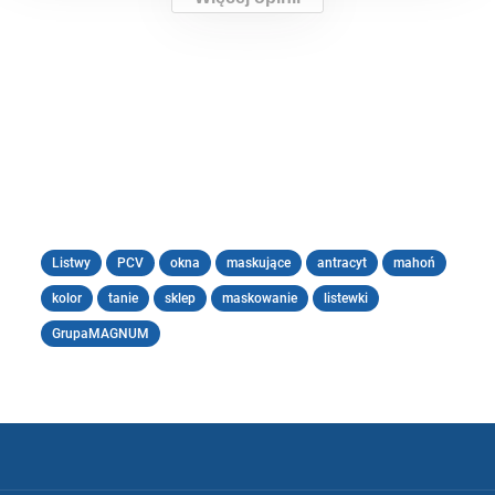
Listwy
PCV
okna
maskujące
antracyt
mahoń
kolor
tanie
sklep
maskowanie
listewki
GrupaMAGNUM