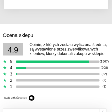
Ocena sklepu
Opinie, z których została wyliczona średnia,
4.9
są wystawione przez zweryfikowanych
klientów, którzy dokonali zakupu w sklepie.
5
(1567)
4
(208)
3
(22)
2
(2)
1
(1)