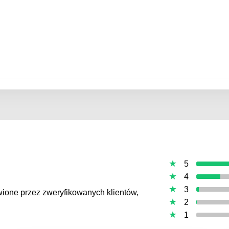
5
4
3
awione przez zweryfikowanych klientów,
2
1