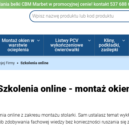
ania belki CBM Marbet w promocyjnej cenie! kontakt 537 688
Montaż okien w
Listwy PCV
Kliny,
warstwie
wykończeniowe
podkładki,
ocieplenia
ćwierćwałki
zaślepki
ojej Firmy
Szkolenia online
Szkolenia online - montaż okie
ia online z zakresu montażu stolarki. Sam ustalasz temat wyk
ób zdobywania fachowej wiedzy bez konieczności ruszania się 