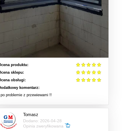
Ocena produktu:
Ocena sklepu:
Ocena obsługi:
Dodatkowy komentarz:
I po problemie z przewiewami !!
Tomasz
Dodano: 2026-04-28
Opinia zweryfikowana