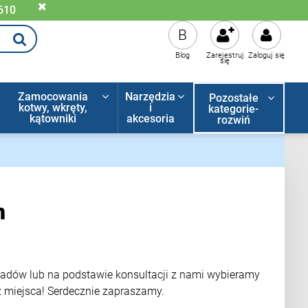
 610
B
Blog
Zarejestruj
Zaloguj się
się
Zamocowania
Narzędzia
Pozostałe
kotwy, wkręty,
i
kategorie-
kątowniki
akcesoria
rozwiń
n
ładów lub na podstawie konsultacji z nami wybieramy
z miejsca! Serdecznie zapraszamy.