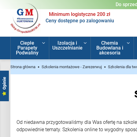
Do sprzed
Minimum logistyczne 200 zł
Ceny dostępne po zalogowaniu
Ciepłe
Izolacja i
Chemia
Parapety
Uszczelnianie
Budowlana i
Podwaliny
akcesoria
Strona główna
Szkolenia montażowe - Zarezerwuj
Szkolenia dla tw
Opinie
Od niedawna przygotowaliśmy dla Was ofertę na szkolen
odpowiednie tematy. Szkolenia online to wygodny spos