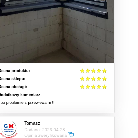
Ocena produktu:
Ocena sklepu:
Ocena obsługi:
Dodatkowy komentarz:
I po problemie z przewiewami !!
Tomasz
Dodano: 2026-04-28
Opinia zweryfikowana