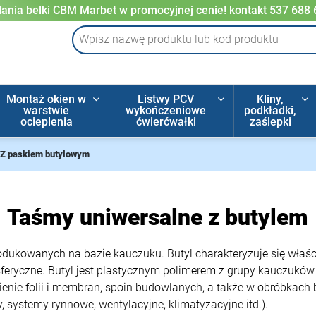
ania belki CBM Marbet w promocyjnej cenie! kontakt 537 688
Montaż okien w
Listwy PCV
Kliny,
warstwie
wykończeniowe
podkładki,
ocieplenia
ćwierćwałki
zaślepki
Z paskiem butylowym
Taśmy uniwersalne z butylem
odukowanych na bazie kauczuku. Butyl charakteryzuje się właś
eryczne. Butyl jest plastycznym polimerem z grupy kauczuków s
ienie folii i membran, spoin budowlanych, a także w obróbkach
 systemy rynnowe, wentylacyjne, klimatyzacyjne itd.).