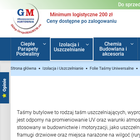
Do sprzed
Minimum logistyczne 200 zł
Ceny dostępne po zalogowaniu
Ciepłe
Chemia
Izolacja i
Parapety
Budowlana i
Uszczelnianie
Podwaliny
akcesoria
Strona główna
Izolacja i Uszczelnianie
Folie Taśmy Uniwersalne
Opinie
Taśmy butylowe to rodzaj taśm uszczelniających, wypr
jest odporny na promieniowanie UV oraz warunki atmosf
stosowany w budownictwie i motoryzacji, jako uszczeln
framugi drzwiowe oraz miejsca narażone na wilgoć (rury,