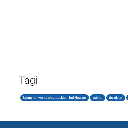
Tagi
taśmy uniwersalne z paskiem butylowym
opinie
do okien