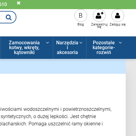
 610
B
Blog
Zarejestruj
Zaloguj się
się
Zamocowania
Narzędzia
Pozostałe
kotwy, wkręty,
i
kategorie-
kątowniki
akcesoria
rozwiń
ciwościami wodoszczelnymi i powietrznoszczelnymi,
yntetycznych, o dużej lepkości. Jest chętnie
 blacharskich. Pomaga uszczelnić ramy okienne i