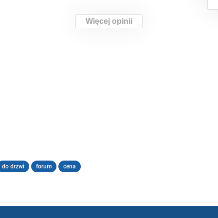
Więcej opinii
do drzwi
forum
cena