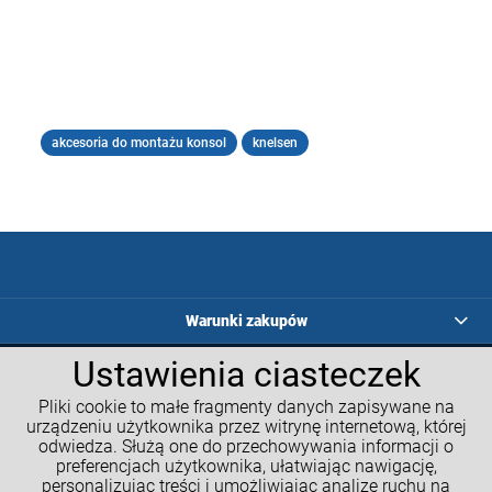
akcesoria do montażu konsol
knelsen
Warunki zakupów
Ustawienia ciasteczek
Programy lojalnościowe
Pliki cookie to małe fragmenty danych zapisywane na
Kalkulatory GM
urządzeniu użytkownika przez witrynę internetową, której
odwiedza. Służą one do przechowywania informacji o
Moje konto
preferencjach użytkownika, ułatwiając nawigację,
personalizując treści i umożliwiając analizę ruchu na