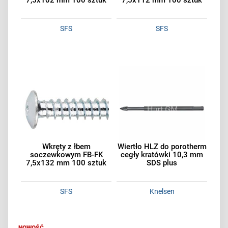
7,5x102 mm 100 sztuk
7,5x112 mm 100 sztuk
SFS
SFS
Wkręty z łbem
Wiertło HLZ do porotherm
soczewkowym FB-FK
cegły kratówki 10,3 mm
7,5x132 mm 100 sztuk
SDS plus
SFS
Knelsen