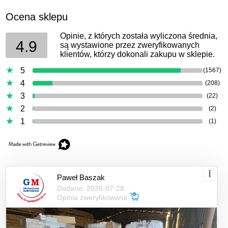
Ocena sklepu
Opinie, z których została wyliczona średnia,
4.9
są wystawione przez zweryfikowanych
klientów, którzy dokonali zakupu w sklepie.
5
(1567)
4
(208)
3
(22)
2
(2)
1
(1)
Paweł Baszak
Dodano: 2026-07-28
Opinia zweryfikowana