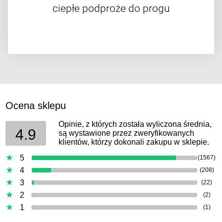
ciepłe podproże do progu
Ocena sklepu
Opinie, z których została wyliczona średnia,
4.9
są wystawione przez zweryfikowanych
klientów, którzy dokonali zakupu w sklepie.
5
(1567)
4
(208)
3
(22)
2
(2)
1
(1)