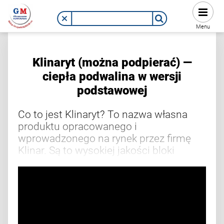
Menu
Klinaryt (można podpierać) —
ciepła podwalina w wersji
podstawowej
Co to jest Klinaryt? To nazwa własna
produktu opracowanego i
wprowadzonego na rynek przez firmę
Klinar. Są to wysokiej jakości bloki
wykonane ze specjalnie dobranego
polistyrenu, przeznaczone do montażu
pod progami drzwi wejściowych, okien
oraz jako podwalina do drzwi typu PSK i
HST. W ofercie posiadamy kilka
rodzajów tego innowacyjnego