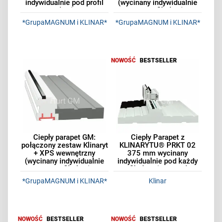
indywidualnie pod profil
(wycinany indywidualnie
okna)
pod profil okna)
*GrupaMAGNUM i KLINAR*
*GrupaMAGNUM i KLINAR*
NOWOŚĆ
BESTSELLER
Ciepły parapet GM:
Ciepły Parapet z
połączony zestaw Klinaryt
KLINARYTU® PRKT 02
+ XPS wewnętrzny
375 mm wycinany
(wycinany indywidualnie
indywidualnie pod każdy
pod profil okna)
profil okna (opcjonalnie
UV)
*GrupaMAGNUM i KLINAR*
Klinar
NOWOŚĆ
BESTSELLER
NOWOŚĆ
BESTSELLER