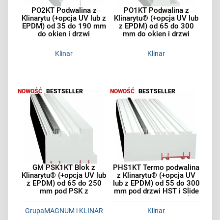
PO2KT Podwalina z
PO1KT Podwalina z
Klinarytu (+opcja UV lub z
Klinarytu® (+opcja UV lub
EPDM) od 35 do 190 mm
z EPDM) od 65 do 300
do okien i drzwi
mm do okien i drzwi
Klinar
Klinar
NOWOŚĆ
BESTSELLER
NOWOŚĆ
BESTSELLER
GM PSK1KT Blok z
PHS1KT Termo podwalina
Klinarytu® (+opcja UV lub
z Klinarytu® (+opcja UV
z EPDM) od 65 do 250
lub z EPDM) od 55 do 300
mm pod PSK z
mm pod drzwi HST i Slide
podparciem szyny jezdnej
(2 tory - do 197 mm)
GrupaMAGNUM i KLINAR
Klinar