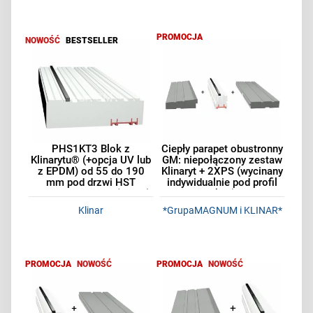
PROMOCJA
NOWOŚĆ
BESTSELLER
PHS1KT3 Blok z
Ciepły parapet obustronny
Klinarytu® (+opcja UV lub
GM: niepołączony zestaw
z EPDM) od 55 do 190
Klinaryt + 2XPS (wycinany
mm pod drzwi HST
indywidualnie pod profil
powyżej 197 mm (3 tory)
okna)
Klinar
*GrupaMAGNUM i KLINAR*
PROMOCJA
NOWOŚĆ
PROMOCJA
NOWOŚĆ