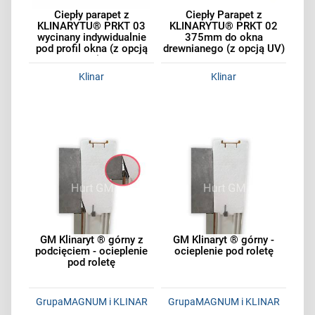
Ciepły parapet z
Ciepły Parapet z
KLINARYTU® PRKT 03
KLINARYTU® PRKT 02
wycinany indywidualnie
375mm do okna
pod profil okna (z opcją
drewnianego (z opcją UV)
UV)
Klinar
Klinar
GM Klinaryt ® górny z
GM Klinaryt ® górny -
podcięciem - ocieplenie
ocieplenie pod roletę
pod roletę
GrupaMAGNUM i KLINAR
GrupaMAGNUM i KLINAR