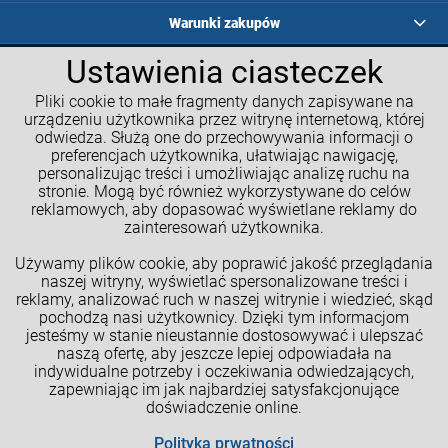
Warunki zakupów
Ustawienia ciasteczek
Programy lojalnościowe
Pliki cookie to małe fragmenty danych zapisywane na
Kalkulatory GM
urządzeniu użytkownika przez witrynę internetową, której
odwiedza. Służą one do przechowywania informacji o
Moje konto
preferencjach użytkownika, ułatwiając nawigację,
personalizując treści i umożliwiając analizę ruchu na
Informacje o sklepie
stronie. Mogą być również wykorzystywane do celów
reklamowych, aby dopasować wyświetlane reklamy do
NASZE SPOŁECZNOŚCI
zainteresowań użytkownika.
Używamy plików cookie, aby poprawić jakość przeglądania
naszej witryny, wyświetlać spersonalizowane treści i
reklamy, analizować ruch w naszej witrynie i wiedzieć, skąd
pochodzą nasi użytkownicy. Dzięki tym informacjom
jesteśmy w stanie nieustannie dostosowywać i ulepszać
naszą ofertę, aby jeszcze lepiej odpowiadała na
indywidualne potrzeby i oczekiwania odwiedzających,
zapewniając im jak najbardziej satysfakcjonujące
doświadczenie online.
Cookies
Polityka prwatności