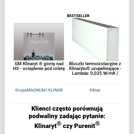
BESTSELLER
GM Klinaryt ® górny nad
Bloczki termoizolacyjne z
HS - ocieplenie pod roletę
Klinarytu® uzupełniające -
Lambda: 0,035 W/mK /
GrupaMAGNUM i KLINAR
Klinar
Klienci często porównują
podwaliny zadając pytanie:
®
®
Klinaryt
czy Purenit