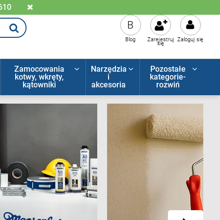
 610
B
Blog
Zarejestruj
Zaloguj się
się
Zamocowania
Narzędzia
Pozostałe
kotwy, wkręty,
i
kategorie-
kątowniki
akcesoria
rozwiń