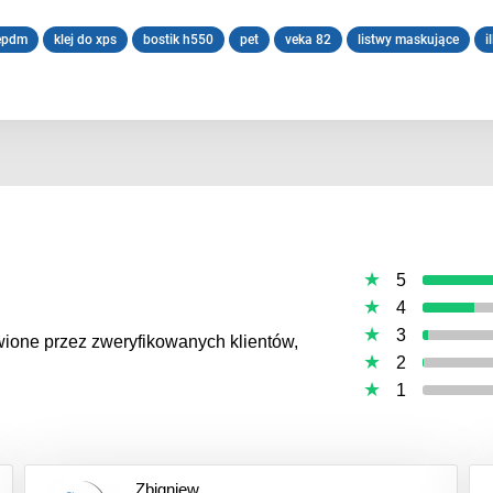
epdm
klej do xps
bostik h550
pet
veka 82
listwy maskujące
i
5
4
3
awione przez zweryfikowanych klientów,
2
1
Zbigniew