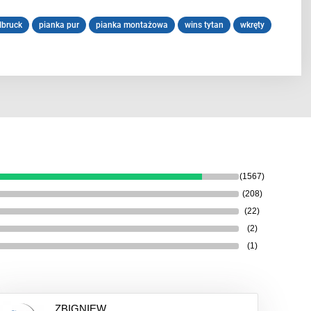
llbruck
pianka pur
pianka montażowa
wins tytan
wkręty
(1567)
(208)
(22)
(2)
(1)
ZBIGNIEW