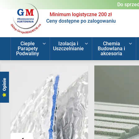
Do sprzed
Minimum logistyczne 200 zł
Ceny dostępne po zalogowaniu
Ciepłe
Izolacja i
Chemia
Parapety
Uszczelnianie
Budowlana i
Podwaliny
akcesoria
Opinie