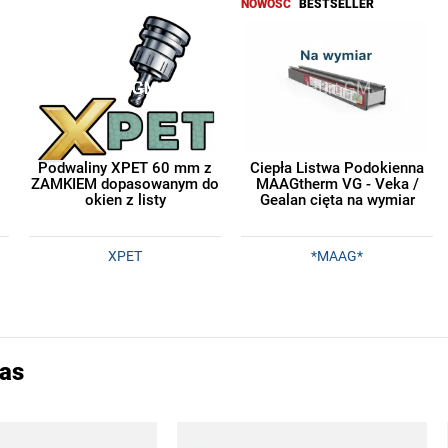
NOWOŚĆ
BESTSELLER
Podwaliny XPET 60 mm z
Ciepła Listwa Podokienna
ZAMKIEM dopasowanym do
MAAGtherm VG - Veka /
okien z listy
Gealan cięta na wymiar
XPET
*MAAG*
las