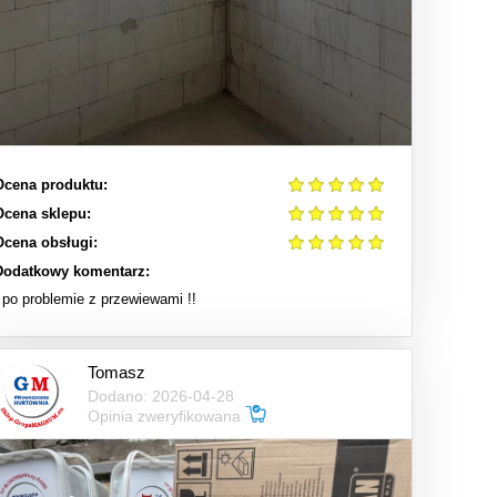
Ocena produktu:
Ocena sklepu:
Ocena obsługi:
Dodatkowy komentarz:
I po problemie z przewiewami !!
Tomasz
Dodano: 2026-04-28
Opinia zweryfikowana