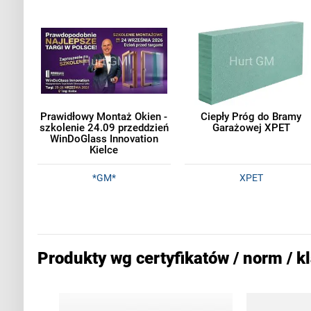
Prawidłowy Montaż Okien -
Ciepły Próg do Bramy
szkolenie 24.09 przeddzień
Garażowej XPET
WinDoGlass Innovation
Kielce
*GM*
XPET
Produkty wg certyfikatów / norm / k