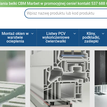
ania belki CBM Marbet w promocyjnej cenie! kontakt 537 688
Montaż okien w
Listwy PCV
Kliny,
warstwie
wykończeniowe
podkładki,
ocieplenia
ćwierćwałki
zaślepki