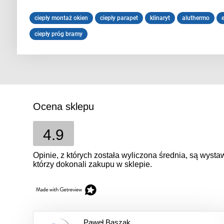
ciepły montaż okien
ciepły parapet
klinaryt
aluthermo
ciepły próg bramy
Ocena sklepu
4.9
Opinie, z których została wyliczona średnia, są wyst
którzy dokonali zakupu w sklepie.
Paweł Baszak