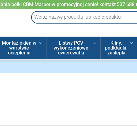
ania belki CBM Marbet w promocyjnej cenie! kontakt 537 688
Montaż okien w
Listwy PCV
Kliny,
warstwie
wykończeniowe
podkładki,
ocieplenia
ćwierćwałki
zaślepki