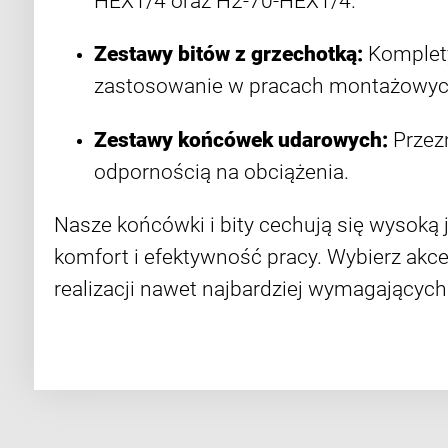
HEX1/4 oraz H2-70-HEX1/4.
Zestawy bitów z grzechotką:
Komplety
zastosowanie w pracach montażowyc
Zestawy końcówek udarowych:
Przezn
odpornością na obciążenia.
Nasze końcówki i bity cechują się wysoką
komfort i efektywność pracy. Wybierz akc
realizacji nawet najbardziej wymagających