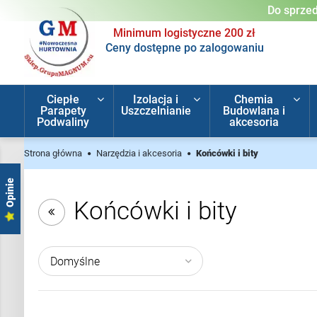
Do sprzed
Minimum logistyczne 200 zł
Ceny dostępne po zalogowaniu
Ciepłe
Izolacja i
Chemia
Parapety
Uszczelnianie
Budowlana i
Podwaliny
akcesoria
Strona główna
Narzędzia i akcesoria
Końcówki i bity
Opinie
Końcówki i bity