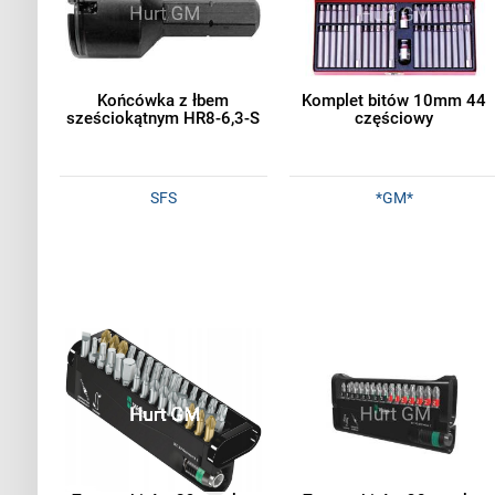
Końcówka z łbem
Komplet bitów 10mm 44
sześciokątnym HR8-6,3-S
częściowy
SFS
*GM*