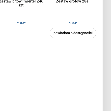
Zestaw bitów i wierteł 246
Zestaw grotów 28el.
szt.
*GM*
*GM*
powiadom o dostępności