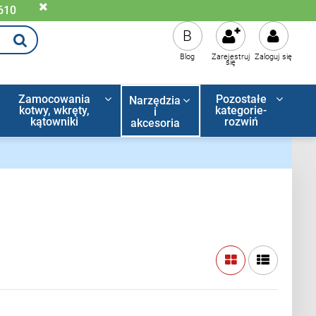
 610
B
Blog
Zarejestruj
Zaloguj się
się
Zamocowania
Pozostałe
Narzędzia
kotwy, wkręty,
kategorie-
i
kątowniki
rozwiń
akcesoria