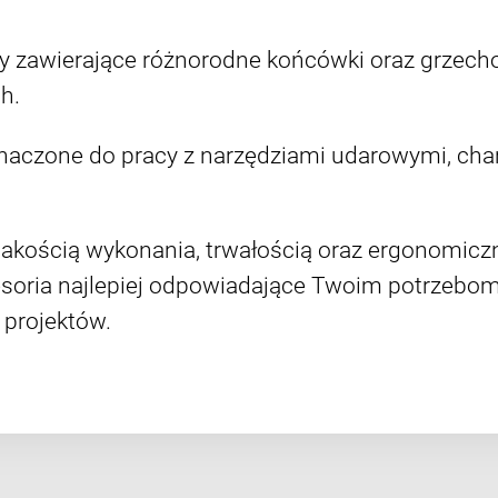
 zawierające różnorodne końcówki oraz grzech
h.
aczone do pracy z narzędziami udarowymi, char
 jakością wykonania, trwałością oraz ergonomicz
esoria najlepiej odpowiadające Twoim potrzebom
 projektów.