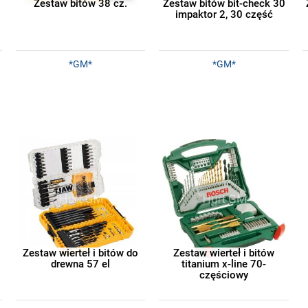
Zestaw bitów 38 cz.
Zestaw bitów bit-check 30
impaktor 2, 30 część
*GM*
*GM*
Zestaw wierteł i bitów do
Zestaw wierteł i bitów
drewna 57 el
titanium x-line 70-
częściowy