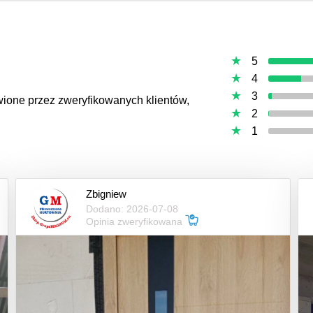
5
4
3
awione przez zweryfikowanych klientów,
2
1
Zbigniew
Dodano: 2026-07-08
Opinia zweryfikowana