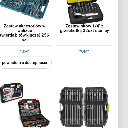
Zestaw akcesoriów w
Zestaw bitów 1/4' z
walizce
grzechotką 32szt stanley
(wiertła,bitów,klucze) 256
szt
*GM*
*GM*
powiadom o dostępności