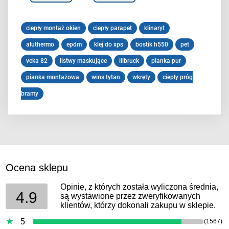
ciepły montaż okien
ciepły parapet
klinaryt
aluthermo
epdm
klej do xps
bostik h550
pet
veka 82
listwy maskujące
illbruck
pianka pur
pianka montażowa
wins tytan
wkręty
ciepły próg
bramy
Ocena sklepu
Opinie, z których została wyliczona średnia,
4.9
są wystawione przez zweryfikowanych
klientów, którzy dokonali zakupu w sklepie.
5
(1567)