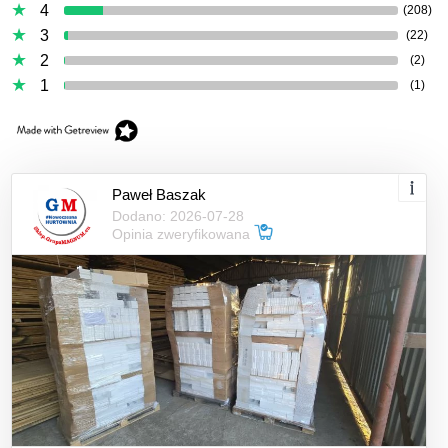
4
(208)
3
(22)
2
(2)
1
(1)
Paweł Baszak
Dodano: 2026-07-28
Opinia zweryfikowana