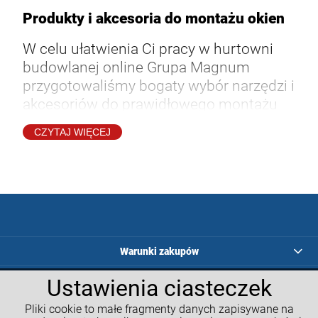
Produkty i akcesoria do montażu okien
W celu ułatwienia Ci pracy w hurtowni
budowlanej online Grupa Magnum
przygotowaliśmy bogaty wybór narzędzi i
akcesoriów do prawidłowego montażu
okien, ocieplenie poddasza, dzięki którym
CZYTAJ WIĘCEJ
proces instalacji stanie się szybszy,
łatwiejszy i bezpieczniejszy. Wśród
dostępnych produktów nie zabrakło
zarówno profesjonalnych przyrządów
dedykowanych specjalistom, jak i
dodatków, które przydadzą Ci się w pracy
w domu. Co znajdziesz w naszym
Warunki zakupów
asortymencie? Konsole dolne, kątowniki
Ustawienia ciasteczek
Programy lojalnościowe
samoprzylepne, urządzenia do cięcia
styropianu czy wkręty hartowane do
Pliki cookie to małe fragmenty danych zapisywane na
Kalkulatory GM