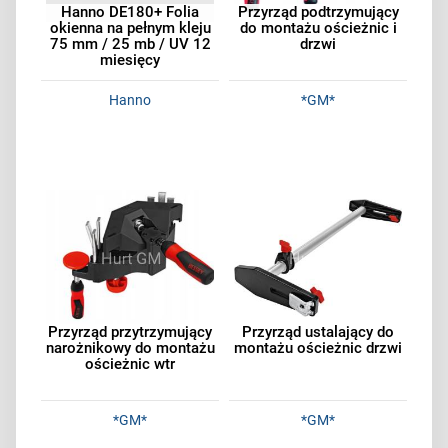
Hanno DE180+ Folia
Przyrząd podtrzymujący
okienna na pełnym kleju
do montażu ościeżnic i
75 mm / 25 mb / UV 12
drzwi
miesięcy
Hanno
*GM*
Przyrząd przytrzymujący
Przyrząd ustalający do
narożnikowy do montażu
montażu ościeżnic drzwi
ościeżnic wtr
*GM*
*GM*