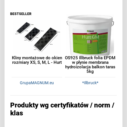
BESTSELLER
Kliny montażowe do okien
OS925 Illbruck folia EPDM
rozmiary XS, S, M, L - Hurt
w płynie membrana
hydroizolacja balkon taras
5kg
GrupaMAGNUM.eu
*Illbruck*
Produkty wg certyfikatów / norm /
klas