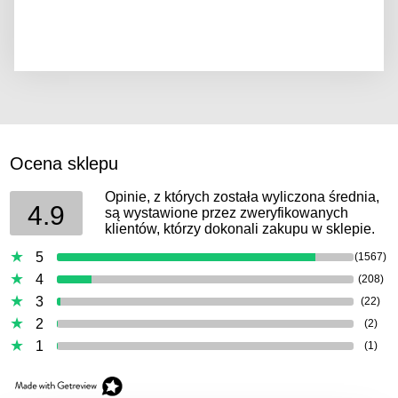
Ocena sklepu
Opinie, z których została wyliczona średnia,
4.9
są wystawione przez zweryfikowanych
klientów, którzy dokonali zakupu w sklepie.
5
(1567)
4
(208)
3
(22)
2
(2)
1
(1)