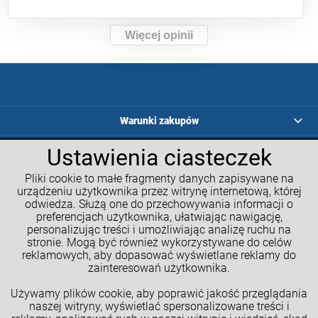
Więcej opinii
Warunki zakupów
Ustawienia ciasteczek
Programy lojalnościowe
Pliki cookie to małe fragmenty danych zapisywane na
Kalkulatory GM
urządzeniu użytkownika przez witrynę internetową, której
odwiedza. Służą one do przechowywania informacji o
Moje konto
preferencjach użytkownika, ułatwiając nawigację,
personalizując treści i umożliwiając analizę ruchu na
Informacje o sklepie
stronie. Mogą być również wykorzystywane do celów
reklamowych, aby dopasować wyświetlane reklamy do
NASZE SPOŁECZNOŚCI
zainteresowań użytkownika.
Używamy plików cookie, aby poprawić jakość przeglądania
naszej witryny, wyświetlać spersonalizowane treści i