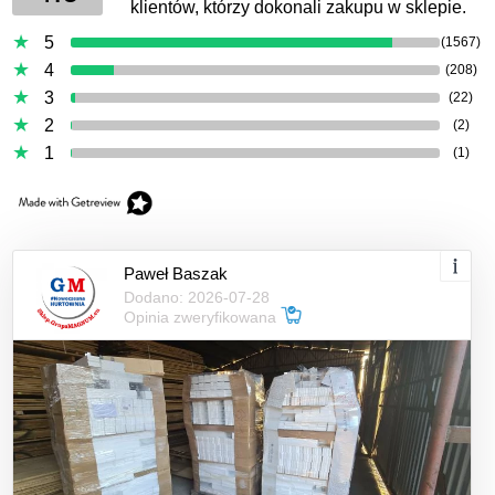
klientów, którzy dokonali zakupu w sklepie.
5
(1567)
4
(208)
3
(22)
2
(2)
1
(1)
Paweł Baszak
Dodano: 2026-07-28
Opinia zweryfikowana