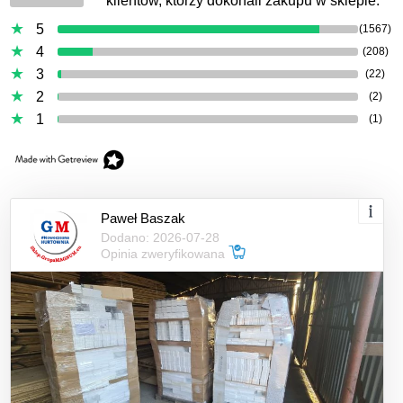
klientów, którzy dokonali zakupu w sklepie.
5
(1567)
4
(208)
3
(22)
2
(2)
1
(1)
Paweł Baszak
Dodano: 2026-07-28
Opinia zweryfikowana