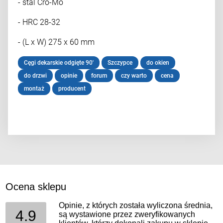
- stal Cro-Mo
- HRC 28-32
- (L x W) 275 x 60 mm
Cęgi dekarskie odgięte 90'
Szczypce
do okien
do drzwi
opinie
forum
czy warto
cena
montaż
producent
Ocena sklepu
Opinie, z których została wyliczona średnia,
4.9
są wystawione przez zweryfikowanych