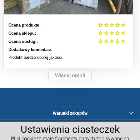
Ocena produktu:
Ocena sklepu:
Ocena obsługi:
Dodatkowy komentarz:
Produkt bardzo dobrej jakości.
Więcej opinii
Warunki zakupów
Ustawienia ciasteczek
Programy lojalnościowe
Pliki cookie to małe fragmenty danych zapisywane na
Kalkulatory GM