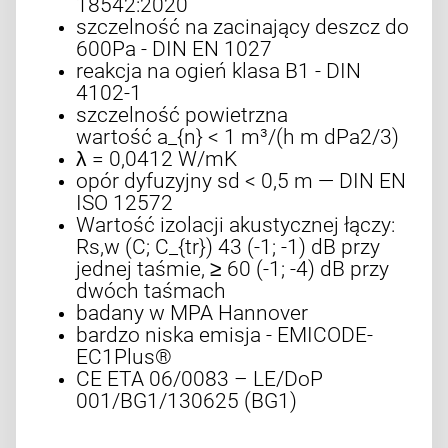
18542:2020
szczelność na zacinający deszcz do
600Pa - DIN EN 1027
reakcja na ogień klasa B1 - DIN
4102-1
szczelność powietrzna
wartość a_{n} < 1 m³/(h m dPa2/3)
λ = 0,0412 W/mK
opór dyfuzyjny sd < 0,5 m — DIN EN
ISO 12572
Wartość izolacji akustycznej łączy:
Rs,w (C; C_{tr}) 43 (-1; -1) dB przy
jednej taśmie, ≥ 60 (-1; -4) dB przy
dwóch taśmach
badany w MPA Hannover
bardzo niska emisja - EMICODE-
EC1Plus®
CE ETA 06/0083 – LE/DoP
001/BG1/130625 (BG1)