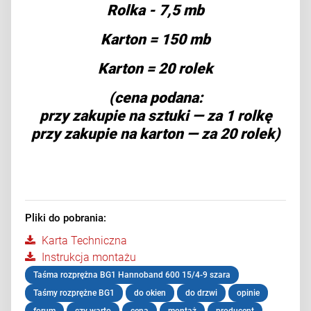
Rolka - 7,5 mb
Karton = 150 mb
Karton = 20 rolek
(cena podana:
przy zakupie na sztuki — za 1 rolkę
przy zakupie na karton — za 20 rolek)
Pliki do pobrania:
Karta Techniczna
Instrukcja montażu
Taśma rozprężna BG1 Hannoband 600 15/4-9 szara
Taśmy rozprężne BG1
do okien
do drzwi
opinie
forum
czy warto
cena
montaż
producent