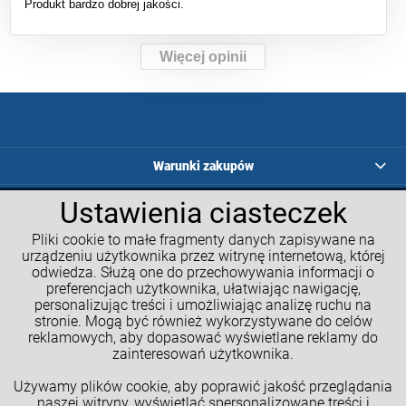
Produkt bardzo dobrej jakości.
Więcej opinii
Warunki zakupów
Ustawienia ciasteczek
Programy lojalnościowe
Pliki cookie to małe fragmenty danych zapisywane na
Kalkulatory GM
urządzeniu użytkownika przez witrynę internetową, której
odwiedza. Służą one do przechowywania informacji o
Moje konto
preferencjach użytkownika, ułatwiając nawigację,
personalizując treści i umożliwiając analizę ruchu na
Informacje o sklepie
stronie. Mogą być również wykorzystywane do celów
reklamowych, aby dopasować wyświetlane reklamy do
NASZE SPOŁECZNOŚCI
zainteresowań użytkownika.
Używamy plików cookie, aby poprawić jakość przeglądania
naszej witryny, wyświetlać spersonalizowane treści i