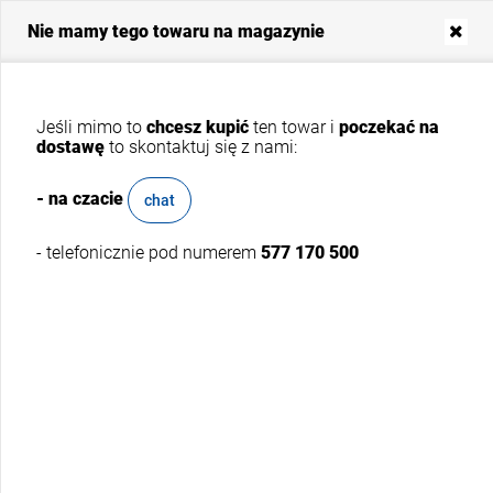
Nie mamy tego towaru na magazynie
Menu
CT113 Klej do EPDM Festix
Jeśli mimo to
chcesz kupić
ten towar i
poczekać na
4,7kg Illbruck
dostawę
to skontaktuj się z nami:
- na czacie
chat
- telefonicznie pod numerem
577 170 500