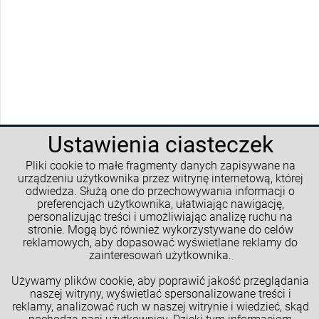
Więcej opinii
Warunki zakupów
Programy lojalnościowe
Ustawienia ciasteczek
Kalkulatory GM
Pliki cookie to małe fragmenty danych zapisywane na
urządzeniu użytkownika przez witrynę internetową, której
Moje konto
odwiedza. Służą one do przechowywania informacji o
preferencjach użytkownika, ułatwiając nawigację,
Informacje o sklepie
personalizując treści i umożliwiając analizę ruchu na
stronie. Mogą być również wykorzystywane do celów
NASZE SPOŁECZNOŚCI
reklamowych, aby dopasować wyświetlane reklamy do
zainteresowań użytkownika.
Używamy plików cookie, aby poprawić jakość przeglądania
naszej witryny, wyświetlać spersonalizowane treści i
reklamy, analizować ruch w naszej witrynie i wiedzieć, skąd