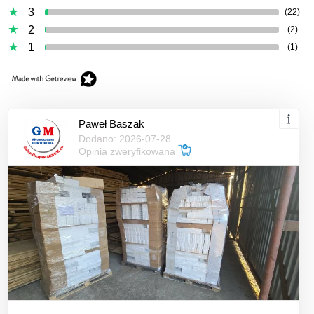
3
(22)
2
(2)
1
(1)
Paweł Baszak
Dodano: 2026-07-28
Opinia zweryfikowana