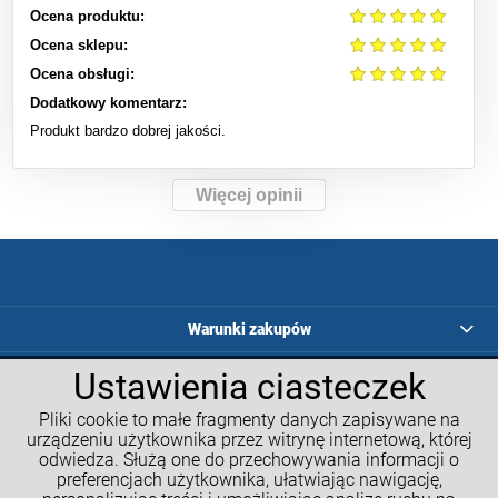
Ocena produktu:
Ocena sklepu:
Ocena obsługi:
Dodatkowy komentarz:
Produkt bardzo dobrej jakości.
Więcej opinii
Warunki zakupów
Ustawienia ciasteczek
Programy lojalnościowe
Pliki cookie to małe fragmenty danych zapisywane na
Kalkulatory GM
urządzeniu użytkownika przez witrynę internetową, której
odwiedza. Służą one do przechowywania informacji o
Moje konto
preferencjach użytkownika, ułatwiając nawigację,