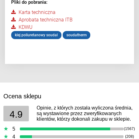
Pliki do pobrania:
Karta techniczna
Aprobata techniczna ITB
KDWU
klej poliuretanowy soudal
soudatherm
Ocena sklepu
Opinie, z których została wyliczona średnia,
4.9
są wystawione przez zweryfikowanych
klientów, którzy dokonali zakupu w sklepie.
5
(1567)
4
(208)