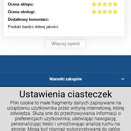
Ocena sklepu:
Ocena obsługi:
Dodatkowy komentarz:
Produkt bardzo dobrej jakości.
Więcej opinii
Warunki zakupów
Ustawienia ciasteczek
Programy lojalnościowe
Pliki cookie to małe fragmenty danych zapisywane na
Kalkulatory GM
urządzeniu użytkownika przez witrynę internetową, której
odwiedza. Służą one do przechowywania informacji o
Moje konto
preferencjach użytkownika, ułatwiając nawigację,
personalizując treści i umożliwiając analizę ruchu na
Informacje o sklepie
stronie. Mogą być również wykorzystywane do celów