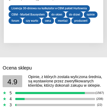
Licencja 30-dniowa na kalkulator e-CBM pakiet Hurtownia
CBM - Marbet Bausystem
do okien
do drzwi
opinie
forum
czy warto
cena
montaż
producent
Ocena sklepu
Opinie, z których została wyliczona średnia,
4.9
są wystawione przez zweryfikowanych
klientów, którzy dokonali zakupu w sklepie.
5
(1567)
4
(208)
3
(22)