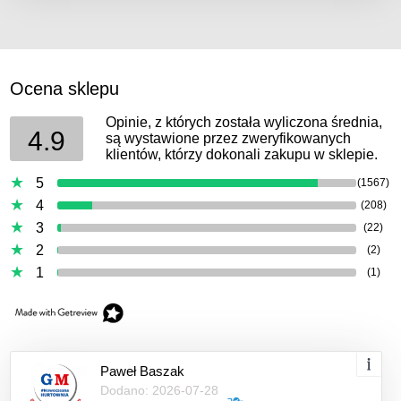
Ocena sklepu
Opinie, z których została wyliczona średnia,
4.9
są wystawione przez zweryfikowanych
klientów, którzy dokonali zakupu w sklepie.
5
(1567)
4
(208)
3
(22)
2
(2)
1
(1)
Paweł Baszak
Dodano: 2026-07-28