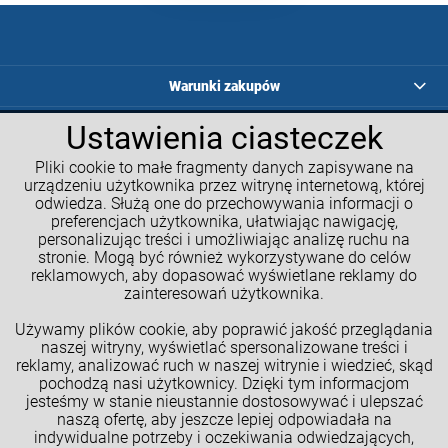
Warunki zakupów
Programy lojalnościowe
Ustawienia ciasteczek
Pliki cookie to małe fragmenty danych zapisywane na
Kalkulatory GM
urządzeniu użytkownika przez witrynę internetową, której
odwiedza. Służą one do przechowywania informacji o
Moje konto
preferencjach użytkownika, ułatwiając nawigację,
personalizując treści i umożliwiając analizę ruchu na
Informacje o sklepie
stronie. Mogą być również wykorzystywane do celów
reklamowych, aby dopasować wyświetlane reklamy do
NASZE SPOŁECZNOŚCI
zainteresowań użytkownika.
Używamy plików cookie, aby poprawić jakość przeglądania
naszej witryny, wyświetlać spersonalizowane treści i
reklamy, analizować ruch w naszej witrynie i wiedzieć, skąd
pochodzą nasi użytkownicy. Dzięki tym informacjom
jesteśmy w stanie nieustannie dostosowywać i ulepszać
naszą ofertę, aby jeszcze lepiej odpowiadała na
indywidualne potrzeby i oczekiwania odwiedzających,