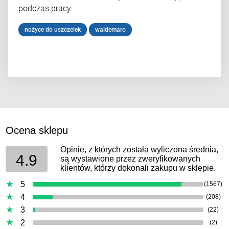
podczas pracy.
nożyce do uszczelek
waldemaro
Ocena sklepu
Opinie, z których została wyliczona średnia,
4.9
są wystawione przez zweryfikowanych
klientów, którzy dokonali zakupu w sklepie.
5
(1567)
4
(208)
3
(22)
2
(2)