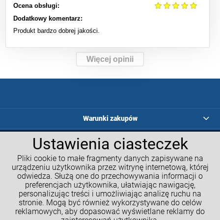
Ocena obsługi:
Dodatkowy komentarz:
Produkt bardzo dobrej jakości.
Więcej opinii
Warunki zakupów
Ustawienia ciasteczek
Programy lojalnościowe
Pliki cookie to małe fragmenty danych zapisywane na
Kalkulatory GM
urządzeniu użytkownika przez witrynę internetową, której
odwiedza. Służą one do przechowywania informacji o
Moje konto
preferencjach użytkownika, ułatwiając nawigację,
personalizując treści i umożliwiając analizę ruchu na
Informacje o sklepie
stronie. Mogą być również wykorzystywane do celów
reklamowych, aby dopasować wyświetlane reklamy do
NASZE SPOŁECZNOŚCI