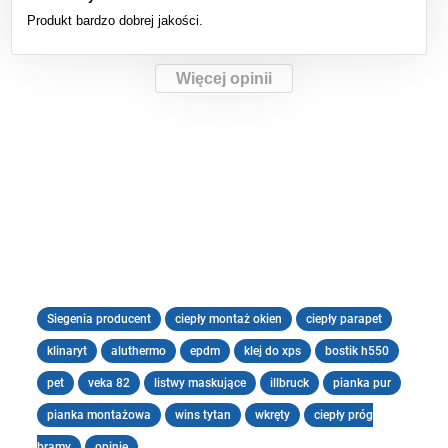
Produkt bardzo dobrej jakości.
Więcej opinii
Siegenia producent
ciepły montaż okien
ciepły parapet
klinaryt
aluthermo
epdm
klej do xps
bostik h550
pet
veka 82
listwy maskujące
illbruck
pianka pur
pianka montażowa
wins tytan
wkręty
ciepły próg
bramy
opinie