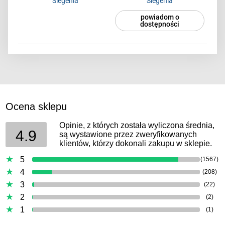
Siegenia
Siegenia
powiadom o
dostępności
Ocena sklepu
Opinie, z których została wyliczona średnia,
4.9
są wystawione przez zweryfikowanych
klientów, którzy dokonali zakupu w sklepie.
5
(1567)
4
(208)
3
(22)
2
(2)
1
(1)