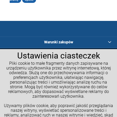
Warunki zakupów
Programy lojalnościowe
Ustawienia ciasteczek
Pliki cookie to małe fragmenty danych zapisywane na
Kalkulatory GM
urządzeniu użytkownika przez witrynę internetową, której
odwiedza. Służą one do przechowywania informacji o
Moje konto
preferencjach użytkownika, ułatwiając nawigację,
personalizując treści i umożliwiając analizę ruchu na
Informacje o sklepie
stronie. Mogą być również wykorzystywane do celów
reklamowych, aby dopasować wyświetlane reklamy do
NASZE SPOŁECZNOŚCI
zainteresowań użytkownika.
Używamy plików cookie, aby poprawić jakość przeglądania
naszej witryny, wyświetlać spersonalizowane treści i
reklamy, analizować ruch w naszej witrynie i wiedzieć, skąd