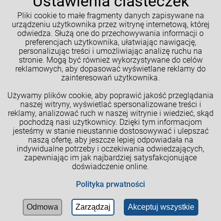
Ustawienia ciasteczek
Pliki cookie to małe fragmenty danych zapisywane na
Kalkulatory GM
urządzeniu użytkownika przez witrynę internetową, której
odwiedza. Służą one do przechowywania informacji o
Moje konto
preferencjach użytkownika, ułatwiając nawigację,
personalizując treści i umożliwiając analizę ruchu na
Informacje o sklepie
stronie. Mogą być również wykorzystywane do celów
reklamowych, aby dopasować wyświetlane reklamy do
NASZE SPOŁECZNOŚCI
zainteresowań użytkownika.
Używamy plików cookie, aby poprawić jakość przeglądania
naszej witryny, wyświetlać spersonalizowane treści i
reklamy, analizować ruch w naszej witrynie i wiedzieć, skąd
pochodzą nasi użytkownicy. Dzięki tym informacjom
jesteśmy w stanie nieustannie dostosowywać i ulepszać
naszą ofertę, aby jeszcze lepiej odpowiadała na
indywidualne potrzeby i oczekiwania odwiedzających,
zapewniając im jak najbardziej satysfakcjonujące
doświadczenie online.
Cookies
Polityka prwatności
B
1996 - 2025 MAGNUM Tadeusz Romański ul. Tuchowska 62 33-100
Tarnów NIP 8731017278 | Wszelkie prawa zastrzeżone.
Odmowa
Zarządzaj
Akceptuj wszystkie
Blog
Zarejestruj
Zaloguj się
Styl graficzny ShopGadget.pl
Sklep internetowy Shoper Premium
się