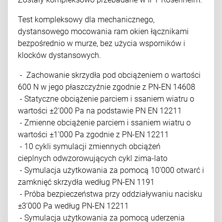
Test kompleksowy dla mechanicznego,
dystansowego mocowania ram okien łącznikami
bezpośrednio w murze, bez użycia wsporników i
klocków dystansowych.
- Zachowanie skrzydła pod obciążeniem o wartości
600 N w jego płaszczyźnie zgodnie z PN-EN 14608
- Statyczne obciążenie parciem i ssaniem wiatru o
wartości ±2’000 Pa na podstawie PN EN 12211
- Zmienne obciążenie parciem i ssaniem wiatru o
wartości ±1’000 Pa zgodnie z PN-EN 12211
- 10 cykli symulacji zmiennych obciążeń
cieplnych odwzorowujących cykl zima-lato
- Symulacja użytkowania za pomocą 10’000 otwarć i
zamknięć skrzydła według PN-EN 1191
- Próba bezpieczeństwa przy oddziaływaniu nacisku
±3’000 Pa według PN-EN 12211
- Symulacja użytkowania za pomocą uderzenia