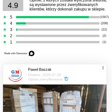
Opinie, z których została wyliczona średnia,
4.9
są wystawione przez zweryfikowanych
klientów, którzy dokonali zakupu w sklepie.
5
(1567)
4
(208)
3
(22)
2
(2)
1
(1)
Paweł Baszak
Dodano: 2026-07-28
Opinia zweryfikowana