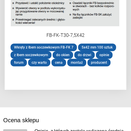
FB-FK-T30-7,5X42
Wkręty z łbem soczewkowym FB-FK 7
5x42 mm 100 sztuk
z łbem soczewkowym
do okien
do drzwi
opinie
forum
czy warto
cena
montaż
producent
Ocena sklepu