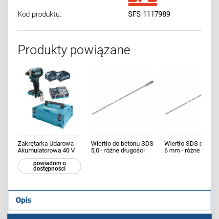
Kod produktu:
SFS 1117989
Produkty powiązane
Zakrętarka Udarowa
Wiertło do betonu SDS
Wiertło SDS do bet
Akumulatorowa 40 V
5,0 - różne długości
6 mm - różne długo
XGT TD001GM201
powiadom o
Makita
dostępności
Opis