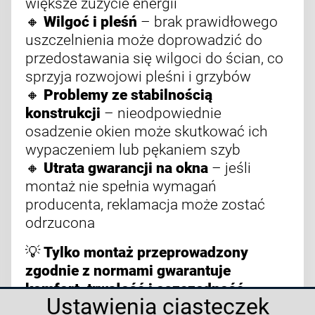
większe zużycie energii
🔸
Wilgoć i pleśń
– brak prawidłowego
uszczelnienia może doprowadzić do
przedostawania się wilgoci do ścian, co
sprzyja rozwojowi pleśni i grzybów
🔸
Problemy ze stabilnością
konstrukcji
– nieodpowiednie
osadzenie okien może skutkować ich
wypaczeniem lub pękaniem szyb
🔸
Utrata gwarancji na okna
– jeśli
montaż nie spełnia wymagań
producenta, reklamacja może zostać
odrzucona
💡
Tylko montaż przeprowadzony
zgodnie z normami gwarantuje
komfort, trwałość i oszczędność
Ustawienia ciasteczek
energii!