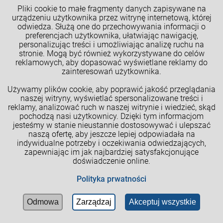
Pliki cookie to małe fragmenty danych zapisywane na
urządzeniu użytkownika przez witrynę internetową, której
odwiedza. Służą one do przechowywania informacji o
preferencjach użytkownika, ułatwiając nawigację,
7. Podsumowanie: dlaczego zakup
personalizując treści i umożliwiając analizę ruchu na
okien z montażem to najlepsza opcja?
stronie. Mogą być również wykorzystywane do celów
reklamowych, aby dopasować wyświetlane reklamy do
Zakup nowych okien to inwestycja na
zainteresowań użytkownika.
długie lata, dlatego warto podejść do
Używamy plików cookie, aby poprawić jakość przeglądania
tego tematu kompleksowo. Wybór okien
naszej witryny, wyświetlać spersonalizowane treści i
reklamy, analizować ruch w naszej witrynie i wiedzieć, skąd
wraz z profesjonalnym montażem nie
pochodzą nasi użytkownicy. Dzięki tym informacjom
tylko oszczędza czas i pieniądze, ale
jesteśmy w stanie nieustannie dostosowywać i ulepszać
naszą ofertę, aby jeszcze lepiej odpowiadała na
także gwarantuje trwałość,
indywidualne potrzeby i oczekiwania odwiedzających,
energooszczędność i bezpieczeństwo
zapewniając im jak najbardziej satysfakcjonujące
użytkowania.
doświadczenie online.
Cookies
Polityka prwatności
Poniżej podsumowujemy
najważniejsze
B
powody, dla których warto zdecydować
Odmowa
Zarządzaj
Akceptuj wszystkie
Blog
Zarejestruj
Zaloguj się
się na zakup okien z montażem
:
się
Minimum logistyczne: 200zł
-
Ceny dostępne po zalogowaniu