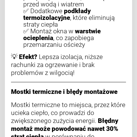
przed wodą i wiatrem
✅ Dodatkowe
podkłady
termoizolacyjne
, które eliminują
straty ciepła
✅ Montaż okna w
warstwie
ocieplenia
, co zapobiega
przemarzaniu ościeży
💡
Efekt?
Lepsza izolacja, niższe
rachunki za ogrzewanie i brak
problemów z wilgocią!
Mostki termiczne i błędy montażowe
Mostki termiczne to miejsca, przez które
ucieka ciepło, co prowadzi do
zwiększonego zużycia energii.
Błędny
montaż może powodować nawet 30%
strat ciepła
w porównaniu do