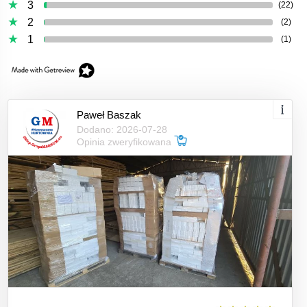
3
(22)
2
(2)
1
(1)
Paweł Baszak
Dodano: 2026-07-28
Opinia zweryfikowana