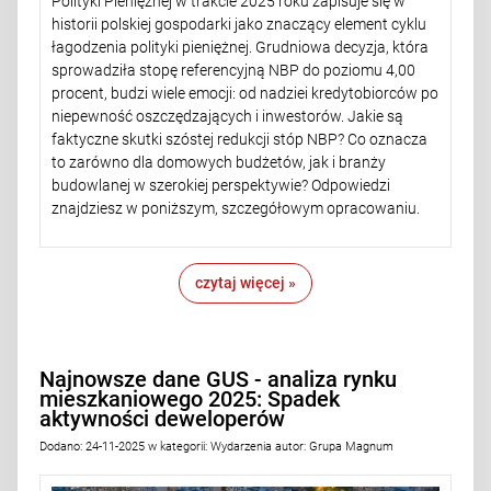
Polityki Pieniężnej w trakcie 2025 roku zapisuje się w
historii polskiej gospodarki jako znaczący element cyklu
łagodzenia polityki pieniężnej. Grudniowa decyzja, która
sprowadziła stopę referencyjną NBP do poziomu 4,00
procent, budzi wiele emocji: od nadziei kredytobiorców po
niepewność oszczędzających i inwestorów. Jakie są
faktyczne skutki szóstej redukcji stóp NBP? Co oznacza
to zarówno dla domowych budżetów, jak i branży
budowlanej w szerokiej perspektywie? Odpowiedzi
znajdziesz w poniższym, szczegółowym opracowaniu.
czytaj więcej »
Najnowsze dane GUS - analiza rynku
mieszkaniowego 2025: Spadek
aktywności deweloperów
Dodano:
24-11-2025
w kategorii:
Wydarzenia
autor:
Grupa Magnum