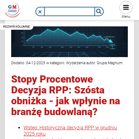
Menu
Dodano:
04-12-2025
w kategorii:
Wydarzenia
autor:
Grupa Magnum
Stopy Procentowe
Decyzja RPP: Szósta
obniżka - jak wpłynie na
branżę budowlaną?
Wstęp: Historyczna decyzja RPP w grudniu
2025 roku