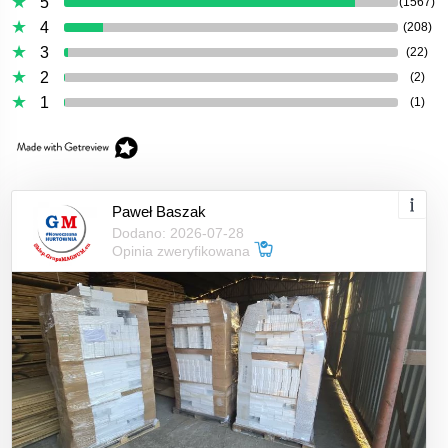
5
(1567)
4
(208)
3
(22)
2
(2)
1
(1)
Paweł Baszak
Dodano: 2026-07-28
Opinia zweryfikowana