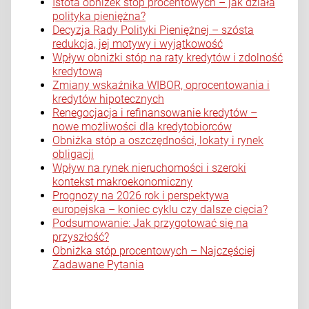
Istota obniżek stóp procentowych – jak działa
polityka pieniężna?
Decyzja Rady Polityki Pieniężnej – szósta
redukcja, jej motywy i wyjątkowość
Wpływ obniżki stóp na raty kredytów i zdolność
kredytową
Zmiany wskaźnika WIBOR, oprocentowania i
kredytów hipotecznych
Renegocjacja i refinansowanie kredytów –
nowe możliwości dla kredytobiorców
Obniżka stóp a oszczędności, lokaty i rynek
obligacji
Wpływ na rynek nieruchomości i szeroki
kontekst makroekonomiczny
Prognozy na 2026 rok i perspektywa
europejska – koniec cyklu czy dalsze cięcia?
Podsumowanie: Jak przygotować się na
przyszłość?
Obniżka stóp procentowych – Najczęściej
Zadawane Pytania